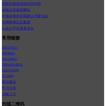
冠智达标准在线培训学院
冠智达实验室网站
中国合格评定国家认可委员会
华测检测认证集团
认证认可监督委员会
常用链接
ISO17025
ISO9001
ISO14001
OHSAS18001
IATF16949
TL9000
两化融合
学习分享
旧版入口
扫描二维码