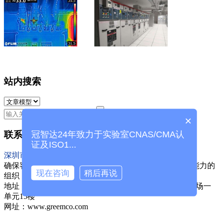
站内搜索
×
冠智达24年致力于实验室CNAS/CMA认
联系信息
证及ISO1...
深圳市冠智达实业有限公司
确保客户能够获得可持续的竞争优势，逐步成具有卓越能力的
现在咨询
稍后再说
组织，并保证成果持续有效。
地址：深圳市宝安区新安街道宝民一路223号福城时代广场一
单元15楼
网址：www.greemco.com